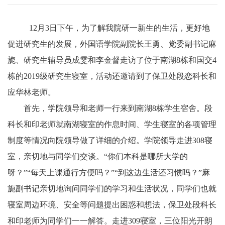
12
月
3
日下午，为了解我院研一新生的生活，更好地
促进研究生的发展，外国语学院副院长王勇、党委副书记麻
旎、研究生辅导员成雯和李金督走访了位于南湖
8
栋和国交
4
栋的
2019
级研究生寝室，活动还邀请到了保卫处段恋科长和
应华林老师。
首先，学院领导和老师一行来到南湖
8
栋学生宿舍。段
科长和印老师就南湖寝室的作息时间、学生寝室的各项管理
制度等情况向院领导做了详细的介绍。学院领导走进
308
寝
室，亲切地与同学们交谈。“你们本科是哪所大学的
呀？”“每天上课通行方便吗？”“到这边生活还习惯吗？”麻
旎副书记亲切地询问同学们的学习和生活状况，同学们也就
寝室周边环境、安全等问题提出困惑和想法，保卫处段科长
和印老师为同学们一一解答。走进
309
寝室，三位阳光开朗