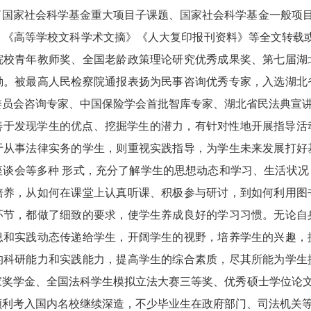
了国家社会科学基金重大项目子课题、国家社会科学基金一般项
》《高等学校文科学术文摘》《人大复印报刊资料》等全文转载
院校青年教师奖、全国老龄政策理论研究优秀成果奖、第七届湖
励。被最高人民检察院通报表扬为民事咨询优秀专家，入选湖北
委员会咨询专家、中国保险学会首批智库专家、湖北省民法典宣讲
善于发现学生的优点、挖掘学生的潜力，有针对性地开展指导活
于从事法律实务的学生，则重视实践指导，为学生未来发展打好
座谈会等多种
形式，充分了解学生的思想动态和学习、生活状况
培养，从如何在课堂上认真听课、积极参与研讨，到如何利用图
环节，都做了细致的要求，使学生养成良好的学习习惯。无论自
息和实践动态传递给学生，开阔学生的视野，培养学生的兴趣，
的科研能力和实践能力，提高学生的综合素质，尽其所能为学生
家奖学金、全国法科学生模拟立法大赛三等奖、优秀硕士学位论
顺利考入国内名校继续深造，不少毕业生在政府部门、司法机关