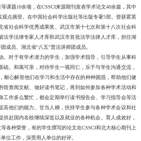
目等课题
10
余项，在
CSSCI
来源期刊发表学术论文
40
余篇，其中
或观点摘登。在中国社会科学出版社等出版专著
5
部。曾获霍英
北省社会科学优秀成果奖、武汉市第十七次和第十八次社会科
省法学法律专家人才库和武汉市首批法学法律人才库，担任湖
团成员、湖北省“八五”普法讲师团成员。
动。对于有学术潜力的学生，加强学术指导，引导学生从事科
基础。和蔼可亲，对待学生一视同仁，乐于与学生沟通交流，
，耐心解答他们在学习和生活中存在的种种困惑，帮助他们健
书馆查阅文献、做好读书笔记，再到如何参加各种学术活动和
身工作多么繁忙，都会定期举行读书报告会、学习指导会等活
提高他们的能力。甘当人梯，扶持学生参与各种学术会议和社
提供赴国内名校继续深造以及就业的各种机会。育人成效好，
文等各种荣誉，有的学生撰写的论文在
CSSCI
和北大核心期刊上
等单位工作，深受用人单位的好评。