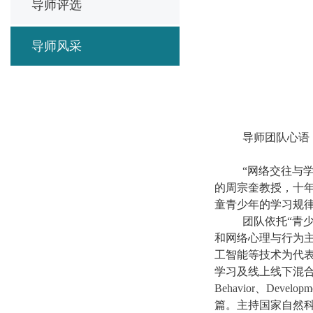
导师评选
导师风采
导师团队心语
“网络交往与
的周宗奎教授，十
童青少年的学习规
团队依托
“青
和网络心理与行为
工智能等技术为代
学习及线上线下混
Behavior
、
Developme
篇。主持国家自然