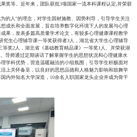
成果奖等。近年来，团队获批
3
项国家一流本科课程认定
,
并荣获
成为的人”的理念，对学生因材施教、因势利导，引导学生关注
思想成长和全面发展，旨在培养数字化环境下人的发展与心理
习成果，发表多篇高质量学术论文，有较多心理健康课程教学
研究生心理辅导课一等奖获得者
3
人，湖北省大学生心理辅导
三等奖
2
人，湖北省《基础教育精品课》一等奖
1
人、并荣获湖
组。导师通过定期谈话了解掌握学生的思想状况和心理健康水
心理学科优势，营造温暖融洽的小组氛围，引导学生积极面对
生活上关怀备至，以良好的思想品德和人格魅力影响和鼓舞学
等国内外知名大学深造，
10
余名入职国家龙头企业并成为骨干