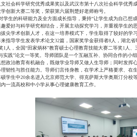
人文社会科学研究优秀成果奖以及武汉市第十八次社会科学优秀
教学创新大赛二等奖，荣获第六届荆楚好老师称号。
对学生的科研能力及全方面成长指导，秉持
“让学生成为自己想
兴趣爱好与科学研究相结合，开展主动探究学习，并重视学生的
的拔尖学术创新人才，在这一培养模式下，学生取得了较好的学
年来指导学生发表学术论文
32
篇，国家奖学金获得者
8
人，湖北省
奖
1
人，全国“田家炳杯”教育硕士心理教育技能大赛二等奖
1
人、
论与实践”论文一等奖。导师团队是一个互融互补、协同合作的小
思想政治教育有机融合，既做学业导师又做人生导师；同时发挥
心理韧性与胜任能力。导师们言传身教，在学术上严格要求、在
本硕学生中
2
0
余名进入北京师范大学、得克萨斯大学奥斯汀分校
国内一流高校和中小学从事心理健康教育工作。