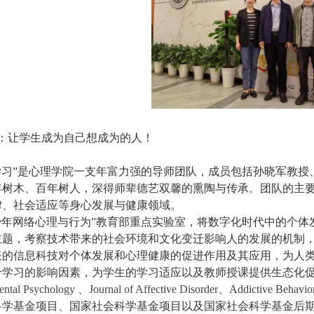
：让学生成为自己想成为的人！
学习”是心理学院一支年富力强的导师团队，成员包括孙晓军教
年树木、百年树人，深得师辈德艺双馨的熏陶与传承。团队的主
律、社会适应等身心发展与健康领域。
少年网络心理与行为”教育部重点实验室，将数字化时代中的个
主题，考察技术带来的社会环境和文化变迁影响人的发展的机制
表的信息科技对个体发展和心理健康的促进作用及其应用，为人
合学习的影响因素，为学生的学习适应以及教师授课提供生态化
ntal Psychology
、
J
ournal of Affective Disorder
、
A
ddictive Behavio
科学基金项目、国家社会科学基金项目以及国家社会科学基金后