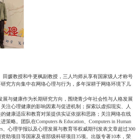
授、田媛教授和牛更枫副教授，三人均师从享有国家级人才称号
要研究方向集中在网络心理与行为，多年深耕于网络环境下儿
体发展与健康作为长期研究方向，围绕青少年社会性与人格发展
，关注心理健康的影响因素与促进机制；探索以虚拟现实、人
类的健康适应和教育对策提供实证依据和思路；关注网络在线
促进策略。团队在
Computers & Education
、
Computers in Human
rs
、心理学报以及心理发展与教育等权威期刊发表文章超过
300
期资助项目等国家及省部级科研项目
3
5
项。出版专著
1
0
本，荣