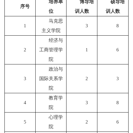
培养
单
博导培
硕导培
序号
位
训
人数
训
人数
马克思
1
3
8
主义学院
经济与
2
工商管理学
1
6
院
政治与
3
国际关系学
2
3
院
教育学
4
3
8
院
心理学
5
2
6
院