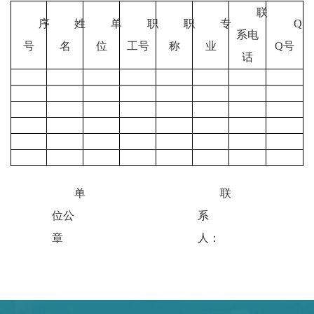
联
序
姓
单
职
职
专
Q
系电
号
名
位
工号
称
业
Q号
话
单
联
位公
系
章
人：