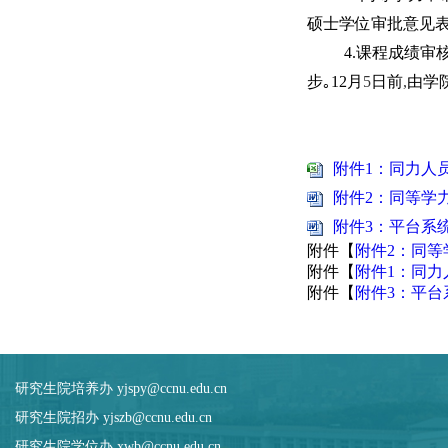
硕士学位审批意见表
4.
课程成绩审
步
｡
12
月
5
日前
,
由学
附件1：同力人员
附件2：同等学力
附件3：平台系统
附件【
附件2：同等
附件【
附件1：同力
附件【
附件3：平台
研究生院培养办 yjspy@ccnu.edu.cn
研究生院招办 yjszb@ccnu.edu.cn
研究生院学位办 xwb@ccnu.edu.cn