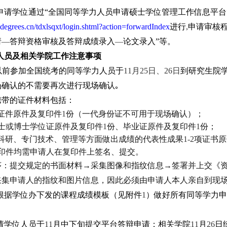
申请学位通过“全国同等学力人员申请硕士学位管理工作信息平台”
degrees.cn/tdxlsqxt/login.shtml?action=forwardIndex
进行
,
申请审核程
请
—
答辩资格审核及答辩成绩录入
—
论文录入”等。
人员及相关学院工作注意事项
以前参加全国统考的同等学力人员于
11
月
25
日、
26
日
到研究生院
场确认的不需要再次进行现场确认
｡
携带的证件材料包括：
证件原件及复印件
1
份（一代身份证不可用于现场确认）；
士或博士学位证原件及复印件
1
份、毕业证原件及复印件
1
份；
科研、专门技术、管理等方面做出成绩的代表性成果
1-2
项证书原
印件均需申请人在复印件上签名、提交。
序：提交规定的书面材料→采集图像和指纹信息→签署并上交《
采集申请人的指纹和图片信息，因此必须由申请人本人亲自到现
根据学位办下发的课程成绩模板（见附件
1
）做好所有同等学力申
请学位人员于
11
月中下旬提交平台答辩申请；相关学院
11
月
26
日