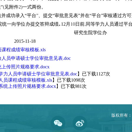
”
(
见附件
2)
一式两份。
核并成功录入“平台
”
、提交“审批意见表”并在“平台”审核通过方
院统一向学位办提交答辩成绩
｡
12
月
10
日前
,
同等学力人员通过平
研究生院学位办
2015-11-18
课程成绩审核模板.xls
人员申请硕士学位审批意见表.doc
上传照片规格要求.docx
学力人员申请硕士学位审批意见表.doc
】已下载
1127
次
人员课程成绩审核模板.xls
】已下载
1098
次
系统上传照片规格要求.docx
】已下载
981
次
版权所有：华中