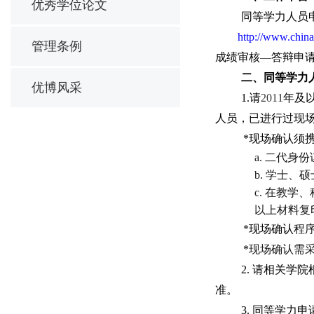
优秀学位论文
同等学力人员
http://www.china
管理条例
成绩审核
—
答辩申
二、同等学力
优博风采
1.
请
2011
年及
人员，已进行过现
*
现场确认须
a.
二代身份
b.
学士、硕
c.
在教学、
以上材料复
*
现场确认
程
*
现场确认需
2.
请相关学院
准。
3.
同等学力申