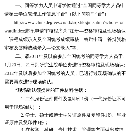
一、
同等学力人员申请学位通过“全国同等学力人员申
请硕士学位管理工作信息平台”（以下简称“平台”）
http://www.chinadegrees.cn/tdxlsqxt/login.shtml?action=for
wardIndex
进行
,
申请审核程序为“注册
—
资格审核及现场确认
—
课程成绩录入及全国统考成绩审核
—
答辩申请
—
答辩资格
审核及答辩成绩录入
—
论文录入”等。
二、
请
2011
年及以前参加全国统考的同等学力人员于
1
1
月
20
日、
21
日
到研究生院学位办进行资格审核及现场确认
;
2012
年及以后参加全国统考的人员，已进行过现场确认的不
需要再次进行现场确认
｡
*
现场确认须携带的证件材料包括：
1.
二代身份证件原件及复印件
1
份（一代身份证不可
用于现场确认）；
2.
学士、硕士或博士学位证原件及复印件
1
份、毕业
证原件及复印件
1
份；
3.
在教学、科研、专门技术、管理等方面做出成绩