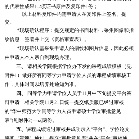
的代表性成果
1-2
项证书原件及复印件
1
份；
以上材料复印件均需申请人在复印件上签名、提
交。
*
现场确认
程序：提交规定的书面材料→采集图像和指
纹信息→签署并上交《资格审查表》。
*
现场确认需采集申请人的指纹和图片信息，因此必须
由申请人本人亲自到现场办理。
三、
请相关学院根据学位办下发的课程成绩模板（见
附件
1
）做好所有同等学力申请学位人员的课程成绩审核工
作，具体时间以培养处通知为准。
四、
同等学力申请学位人员于
11
月中下旬提交平台答
辩申请；相关学院
11
月
21
日统一提交纸质版已经过审核
的“华中师范大学同等学力人员申请硕士学位审批意见
表”
(
见附件
2)
一式两份。
五、
课程成绩通过审核并成功录入“平台
”
、学位论文
评阅（盲评）通过、提交“审批意见表”并在“平台”审核通