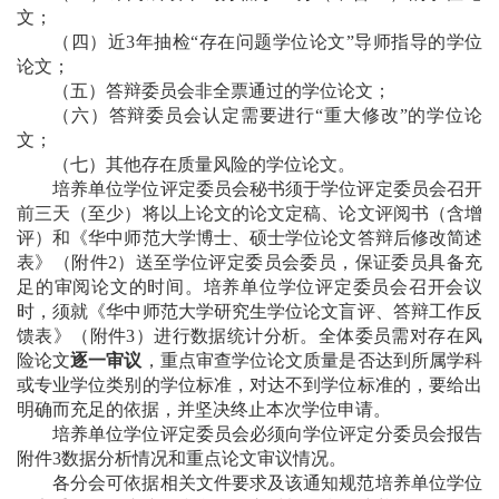
文；
（四）近
3
年抽检“存在问题学位论文”导师指导的学位
论文；
（五）答辩委员会非全票通过的学位论文；
（六）答辩委员会认定需要进行“重大修改”的学位论
文；
（七）其他存在质量风险的学位论文。
培养单位学位评定委员会秘书须于学位评定委员会召开
前三天（至少）将以上论文的论文定稿、论文评阅书（含增
评）和《华中师范大学博士、硕士学位论文答辩后修改简述
表》（附件
2
）送至学位评定委员会委员，保证委员具备充
足的审阅论文的时间。培养单位学位评定委员会召开会议
时，须就《华中师范大学研究生学位论文盲评、答辩工作反
馈表》（附件
3
）进行数据统计分析。全体委员需对存在风
险论文
逐一审议
，重点审查学位论文质量是否达到所属学科
或专业学位类别的学位标准，对达不到学位标准的，要给出
明确而充足的依据，并坚决终止本次学位申请。
培养单位学位评定委员会必须向学位评定分委员会报告
附件
3
数据分析情况和重点论文审议情况。
各分会可依据相关文件要求及该通知规范培养单位学位