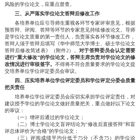
风险的学位论文，应重点督查。
三、从严落实学位论文答辩后修改工作
各培养单位应引导师生重视各环节专家评审意见，根据
预答辩、评阅、答辩等环节的专家意见持续修改论文。导师
是学位论文质量的第一责任人，负责落实各环节修改工作，
答辩人须于答辩后填写《华中师范大学博士、硕士学位论文
答辩后修改简述表》（附件
2
）。
对于答辩委员会认定需要
进行“重大修改”的学位论文，答辩主席负责对学位论文的修
改情况进行审核签字。
不得将不符合质量要求的学位论文提
交培养单位学位评定委员会审议。
四、压实培养单位学位评定委员和学位评定分委会质量
把关责任
培养单位学位评定委员会应切实承担学位评定责任，对
建议授予学位的学位论文做好质量把关，重点做好以下论文
的审议：
（一）增评后通过的学位论文；
（二）博士学位论文盲评结论为“修改后直接答辩”和盲
评总体评价为“合格”的学位论文；
（三）评阅成绩平均分低于
75
分（不含
75
）的学位论