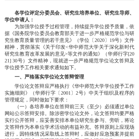
各学位评定分委员会、研究生培养单位、研究生导师、
学位申请人：
为加强学位授予过程管理，持续提升学位授予质量，依
据《国务院学位委员会教育部关于进一步严格规范学位与研
究生教育质量管理的若干意见》（学位〔
2020
〕
19
号）文件
精神，贯彻落实《关于印发
<
华中师范大学关于深化新时代
研究生教育改革发展的意见
>
等文件的通知》（华师行字
[20
21] 30
号）文件精神，现就进一步严格规范学位论文答辩及
学位授予工作相关要求通知如下。
一、严格落实学位论文答辩管理
学位论文答辩应严格执行《华中师范大学学位授予工作
实施细则》（华师行字〔
2001
〕
2
号）中关于组织及程序的
管理规定，同时做如下要求：
（一）各培养单位在答辩前三天（至少）必须通过单位
网站公示答辩安排。除涉密学位论文外，论文答辩均要严格
实行公开答辩，应妥善安排本单位研究生参与、旁听，将论
文答辩作为本单位学术活动的有益补充。答辩原则上应现场
进行，因特殊情况采取线上答辩时，应做好应急预案并提前