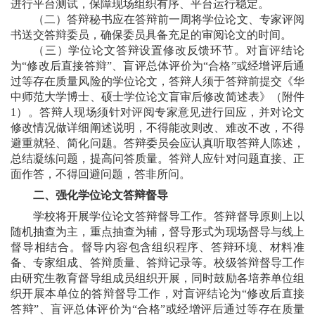
进行平台测试，保障现场组织有序、平台运行稳定。
（二）答辩秘书应在答辩前一周将学位论文、专家评阅
书送交答辩委员，确保委员具备充足的审阅论文的时间。
（三）学位论文答辩设置修改反馈环节。对盲评结论
为“修改后直接答辩”、盲评总体评价为“合格”或经增评后通
过等存在质量风险的学位论文，答辩人须于答辩前提交《华
中师范大学博士、硕士学位论文盲审后修改简述表》（附件
1
）。答辩人现场须针对评阅专家意见进行回应，并对论文
修改情况做详细阐述说明，不得能改则改、难改不改，不得
避重就轻、简化问题。答辩委员会应认真听取答辩人陈述，
总结凝练问题，提高问答质量。答辩人应针对问题直接、正
面作答，不得回避问题，答非所问。
二、强化学位论文答辩督导
学校将开展学位论文答辩督导工作。答辩督导原则上以
随机抽查为主，重点抽查为辅，督导形式为现场督导与线上
督导相结合。督导内容包含组织程序、答辩环境、材料准
备、专家组成、答辩质量、答辩记录等。校级答辩督导工作
由研究生教育督导组成员组织开展，同时鼓励各培养单位组
织开展本单位的答辩督导工作，对盲评结论为“修改后直接
答辩”、盲评总体评价为“合格”或经增评后通过等存在质量