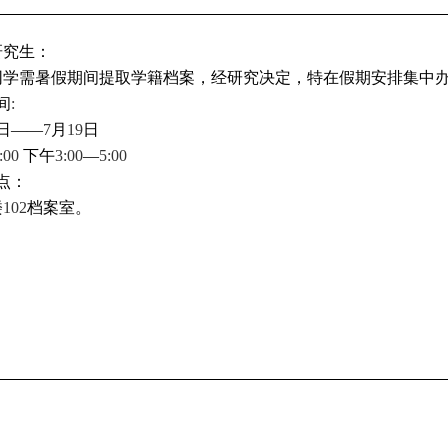
研究生：
同学需暑假期间提取学籍档案，经研究决定，特在假期安排集中
间
:
日——
7
月
19
日
:00
下午
3:00
—
5:00
点：
楼
102
档案室。