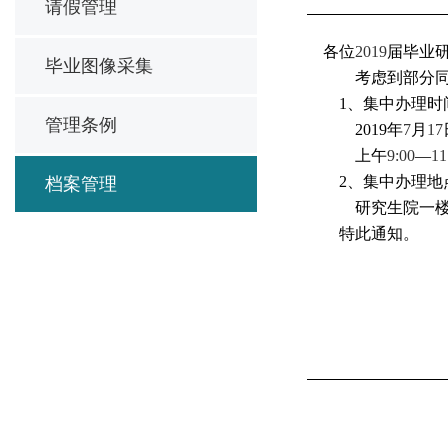
请假管理
各位
2019
届毕业
毕业图像采集
考虑到部分
1
、集中办理时
管理条例
2019
年
7
月
17
上午
9:00
—
11
2
、集中办理地
档案管理
研究生院一
特此通知。