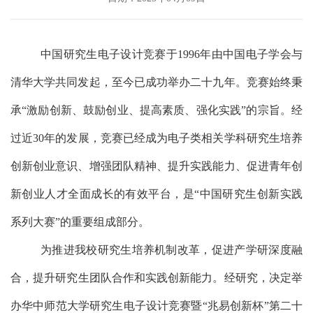
中国研究生电子设计竞赛于
1996
年由中国电子学会与
清华大学共同发起，至今已成功举办二十
九
年。竞赛始终秉
承
“
激励创新、鼓励创业、提高素质、强化实践
”
的宗旨。经
过
近
30
年
的发展，竞赛已经成为电子类相关学科研究生培养
创新创业意识、增强团队精神、提升实践能力、促进青年创
新创业人才全面成长的有效平台
，
是
“
中国研究生创新实践
系列大赛
”
的重要组成部分。
为推进我校研究生培养机制改革
，
促进产学研深度融
合
，
提升
研究生团队合作和实践创新能力
。
经研究，
决定举
办
华中师范大学研究生电子设计竞赛暨
“
兆易创新杯
”
第
二十