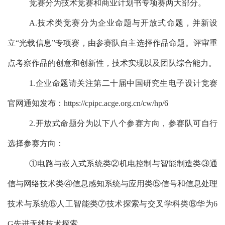
竞赛分为技术竞赛和商业计划书专项赛两大部分。
A.
技术类竞赛分为企业命题与开放式命题，并新设
立
“
光载信息
”
专项赛，
由参赛队自主选择作品命题。评审重
点考察作品的创意和创新性，技术实现以及团队综合能力。
1.
企业命题请关注第二十届中国研究生电子设计竞赛
官网通知发布：
https://cpipc.acge.org.cn/cw/hp/6
2.
开放式命题分为以下八个参赛方向，参赛队可自行
选择参赛方向：
①
电路与嵌入式系统类
②
机电控制与智能制造类
③
通
信与网络技术类
④
信息感知系统与应用类
⑤
信号和信息处理
技术与系统
⑥
人工智能类
⑦
技术探索与交叉学科类
⑧
华为
6
G
先进无线技术探索