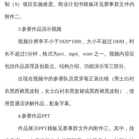
制（
9
）项目实施难度。商业计划书模板详见赛事群文件内
附件二。
3.
参赛作品演示视频
视频分辨率不小于
1920*1080
，大小不超过
100M
，时
长不超过
5
分钟，格式为
avi
、
mp4
、
wmv
之一。视频内容应
包括作品原理及创新点、结构介绍、功能演示等三部分。
出现在视频中的参赛队员需穿着正装出镜（男士白衬
衣黑西裤黑皮鞋，女士白衬衣黑套裙或黑西裤黑皮鞋），使
用普通话讲解作品，配备字幕。
4.
参赛作品
PPT
作品展示
PPT
模板见赛事群文件内附件三。其中，技