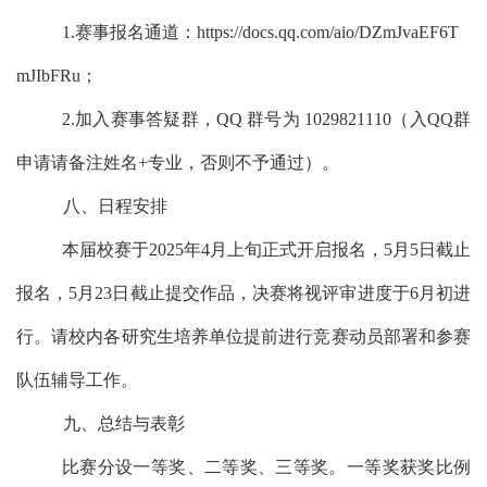
1.
赛事报名通道：
https://docs.qq.com/aio/DZmJvaEF6T
mJIbFRu
；
2.
加入赛事答疑群，
QQ
群号为
1029821110
（入
QQ
群
申请请备注姓名
+
专业，否则不予通过）。
八、日程安排
本届校赛于
202
5
年
4
月
上旬
正式开启报名，
5
月
5
日截止
报名，
5
月
23
日截止提交作品，决赛将视评审进度于
6
月初进
行。请
校内
各
研究生
培养单位提前
进行
竞赛动员部署和参赛
队伍
辅导
工作。
九、总结与表彰
比赛分设一等奖、二等奖、三等奖
。
一等奖获奖比例