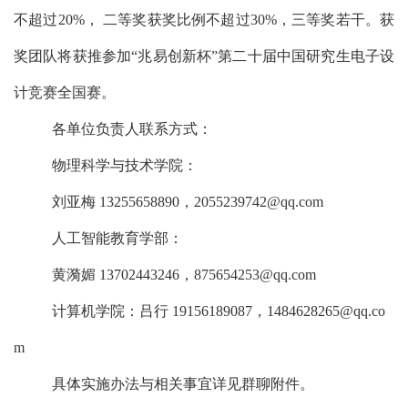
不超过
20%
， 二等奖获奖比例不超过
30%
，
三等奖若干
。
获
奖团队将获推参加
“
兆易创新杯
”
第二十届中国研究生电子设
计竞赛全国赛。
各单位负责人联系方式：
物理科学与技术学院：
刘亚梅
13255658890
，
2055239742@qq.com
人工智能教育学部：
黄漪媚
13702443246
，
875654253@qq.com
计算机学院：吕行
19156189087
，
1484628265@qq.co
m
具体实施办法与相关事宜详见群聊附件
。