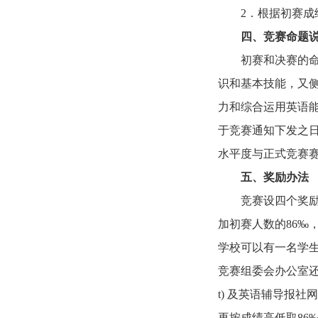
2．根据初赛成
四、竞赛命题
初赛和决赛的命
识和基本技能，又侧
力和综合运用英语
于竞赛通知下发之日起
水平度与正式竞赛
五、奖励办法
竞赛设四个奖
加初赛人数的86‰
学校可以有一名学
竞赛组委会办公室还将在
t) 及英语辅导报社
再按成绩高低取86