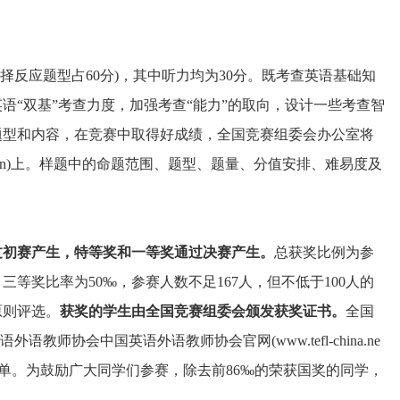
择反应题型占60分)，其中听力均为30分。既考查英语基础知
“双基”考查力度，加强考查“能力”的取向，设计一些考查智
题型和内容，在竞赛中取得好成绩，全国竞赛组委会办公室将
cs.cn)上。样题中的命题范围、题型、题量、分值安排、难易度及
过初赛产生，特等奖和一等奖通过决赛产生。
总获奖比例为参
三等奖比率为50‰，参赛人数不足167人，但不低于100人的
原则评选。
获奖的学生由全国竞赛组委会颁发获奖证书。
全国
外语教师协会中国英语外语教师协会官网(www.tefl-china.ne
奖学生的名单。为鼓励广大同学们参赛，除去前86‰的荣获国奖的同学，