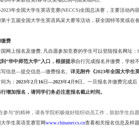
举办2023年全国大学生英语竞赛(NECCS)全国总决赛，主要
和第十五届全国大学生英语风采大赛等活动，获全国特等奖或在
和缴费
上报名及缴费, 凡自愿参加竞赛的学生可以登陆报名网址：https://www
找到“华中师范大学”入口，
根据提示
自行完成报名并缴费，学校
填写信息—提交信息—缴费报名。
详见附件《2023年全国大学
时间为：
2023
年
2
月
16
日
---2023
年
4
月
9
日。一旦报名并缴费完成后
另行增加报名，请同学们务必注意报名截止时间。
重在参与”的精神，请各学院积极做好组织动员工作，鼓励学生自
国大学生英语竞赛官网
www.chinaneccs.cn
查看相关报名信息及样