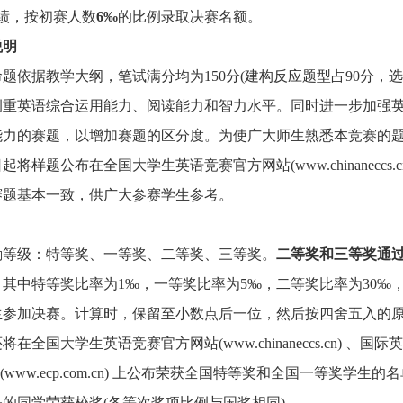
绩，按初赛人数
6‰
的比例录取决赛名额。
说明
题依据教学大纲，笔试满分均为150分(建构反应题型占90分，选
重英语综合运用能力、阅读能力和智力水平。同时进一步加强英语
能力的赛题，以增加赛题的区分度。为使广大师生熟悉本竞赛的
将样题公布在全国大学生英语竞赛官方网站(www.chinanec
赛题基本一致，供广大参赛学生参考。
励等级：特等奖、一等奖、二等奖、三等奖。
二等奖和三等奖通
，其中特等奖比率为1‰，一等奖比率为5‰，二等奖比率为30‰，
生参加决赛。计算时，保留至小数点后一位，然后按四舍五入的
全国大学生英语竞赛官方网站(www.chinaneccs.cn) 、国际英语
网(www.ecp.com.cn) 上公布荣获全国特等奖和全国一等
‰的同学荣获校奖(各等次奖项比例与国奖相同)。