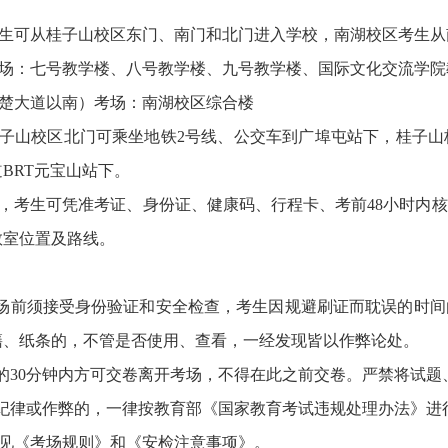
生可从桂子山校区东门、南门和北门进入学校，南湖校区考生从
场
：七号教学楼、八号教学楼、九号教学楼、国际文化交流学院
楚大道以南）
考场
：南湖校区综合楼
子山校区北门可乘坐地铁
2号线、公交车到广埠屯站下，桂子
BRT元宝山站下。
，考生可凭准考证、身份证、健康码
、行程卡、考前
48小时内
教室位置及路线。
入场前须接受身份验证和安全检查，考生因规避刷证而耽误的时
籍、纸条的，不管是否使用、查看，一经发现皆以作弊论处。
前的30分钟内方可交卷离开考场，不得在此之前交卷。严禁将试
场纪律或作弊的，一律按教育部《国家教育考试违规处理办法》
见《考场规则》
和《安检注意事项》
。