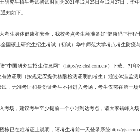
硕士研究生招生考试初试时间为2021年12月25
日
至
12月
27日
，华中
项通知如下。
大考生身体健康和安全，
我校考点考生须准备好
“健康码”“行
2年全国硕士研究生招生考试（初试）华中师范大学考点考生防疫
陆
“中国研究生招生信息网”（http://yz.chsi.com.cn/）下载、打
性有效证明（按规定应提供核酸检测证明的考生）
通过体温监测
考试，无准考证和身份证考生不得进入考场
，考生
仅需在第一场
入考场，建议考生至少提前一个小时到达考点，请大家错峰入场
楼栋已在准考证上说明，请考生考前一天登录系统
http://yj