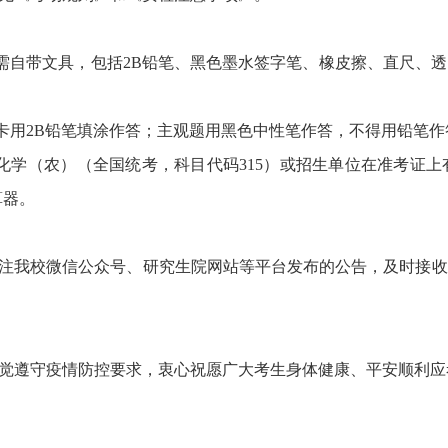
时需自带文具，包括2B铅笔、黑色墨水签字笔、橡皮擦、直尺、
题卡用2B铅笔填涂作答；主观题用黑色中性笔作答，不得用铅笔作
为化学（农）（全国统考，科目代码315）或招生单位在准考证
算器。
注我校微信公众号
、研究生院网站
等平台发布的公告，及时接收
觉遵守疫情防控要求，衷心祝愿广大考生身体健康、平安顺利应