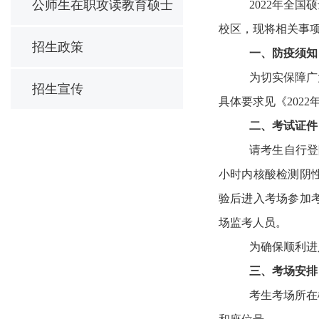
公师生在职攻读教育硕士
2022年全国
校区，现将相关事
招生政策
一、防疫须知
为切实保障广
招生宣传
具体要求见《202
二、考试证件
请考生自行登
小时内核酸检测阴
验后进入考场参加
场监考
人员。
为确保顺利进
三、考场安排
考生考场所在