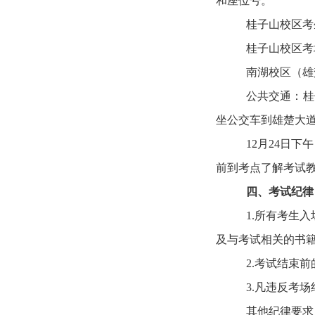
和座位号。
桂子山校区考
桂子山校区
考
南湖校区（雄
公共交通：桂
坐公交车到雄楚大道
12月2
4
日下午
前到考点了解考试
四、考试纪律
1.所有考生
及与考试相关的书
2.考试结束
3.凡违反考
其他纪律要求