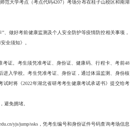
师范大学考点（考点代码
4207
）考场分布在桂子山校区和南湖
程卡”、做好考前健康监测及个人安全防护等疫情防控相关事项，
与安全须知》。
印准考证
。
考生须凭准考证、身份证、健康码
、行程卡、考前
48
后进入学校
。考生
凭准考证、身份证，通过体温监测、身份核
考试时
将
《
2022年湖北省研考考生健康考试承诺书》提交给
考
，避免拥堵。
s.ccnu.edu.cn/yjs/jump/ssks，凭考生编号和身份证件号码查询考场信息