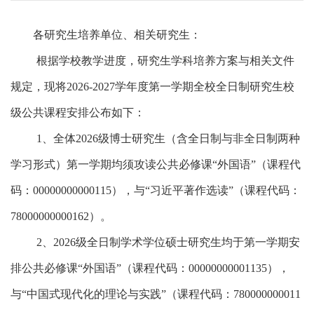
各
研究生
培养单位、
相关
研究生：
根据
学校教学进度，研究生
学科培养方案
与相关文件
规定
，现将
20
26-2027
学年度第一学期全校全日制研究生校
级公共课程安排公布如下：
1
、
全体
202
6
级
博士研究生（含全日制与非全日制两种
学习形式）第一学期均须攻读
公共必修课
“外国语”
（
课程代
码：
00000000000115
）
，
与
“习近平著作选读”（课程代码：
78000000000162
）。
2
、
2026
级
全日制
学术学位硕士研究生
均于第一学期安
排公共必修课
“
外国语
”
（课程代码：
00000000001135
），
与“中国式现代化的理论与实践”（课程代码：
780000000011