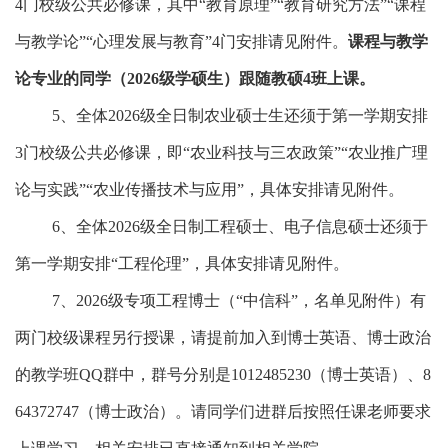
4
门校级公共必修课，其中“教育原理”“教育研究方法”“课程
与教学论”“心理发展与教育”
4
门安排请见附件。
课程与教学
论专业的同学（
2026
级学硕生）跟随教硕
4
班上课。
5、
全体
202
6
级
全日制
农业硕士生还须于第一学期安排
3
门校级公共必修课，即“农业科技与三农政策”“农业推广理
论与实践”“农业传播技术与应用”，具体安排请见附件。
6、
全体
202
6
级
全日制
工程硕士、电子信息硕士还须于
第一学期安排
“工程伦理”，具体安排请见附件。
7、
202
6
级专项
工程博士
（
“中信科”，
名单见附件
）
有
两
门校级课程另行授课，请提前加入到博士英语、博士政治
的教学班
QQ
群中，群号分别是
1012485230
（博士英语）、
8
64372747
（博士政治）。请同学们进群后按照任课老师要求